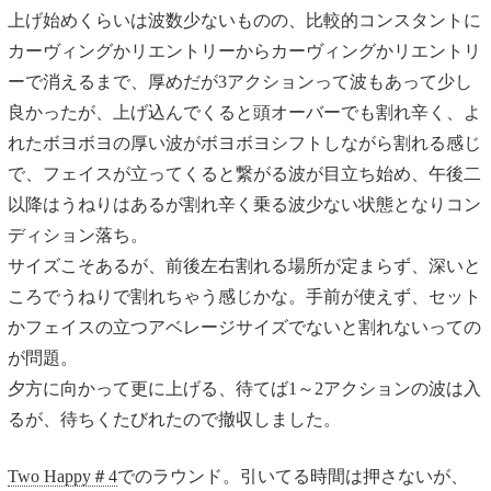
上げ始めくらいは波数少ないものの、比較的コンスタントに
カーヴィングかリエントリーからカーヴィングかリエントリ
ーで消えるまで、厚めだが3アクションって波もあって少し
良かったが、上げ込んでくると頭オーバーでも割れ辛く、よ
れたボヨボヨの厚い波がボヨボヨシフトしながら割れる感じ
で、フェイスが立ってくると繋がる波が目立ち始め、午後二
以降はうねりはあるが割れ辛く乗る波少ない状態となりコン
ディション落ち。
サイズこそあるが、前後左右割れる場所が定まらず、深いと
ころでうねりで割れちゃう感じかな。手前が使えず、セット
かフェイスの立つアベレージサイズでないと割れないっての
が問題。
夕方に向かって更に上げる、待てば1～2アクションの波は入
るが、待ちくたびれたので撤収しました。
Two Happy＃4
でのラウンド。引いてる時間は押さないが、