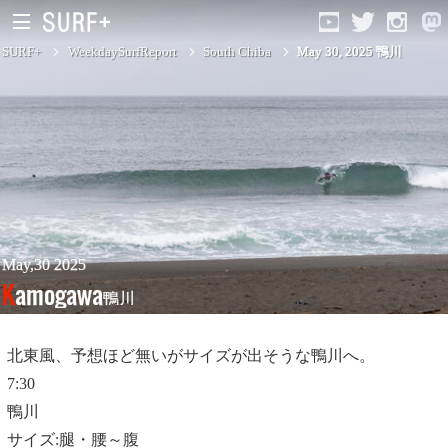
SURF+
WeekdaySurfReport
South Chiba
May 30, 2025 鴨川
South Ibaraki
North Chiba
South Chiba
Unusually
May,30 2025
Kamogawa
鴨川
Video Logs
Monthly Archive
北東風、予想ほど無いがサイズが出そうな鴨川へ。
7:30
鴨川
サイズ:腿・腰～腹