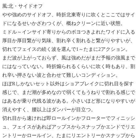
風:北・サイドオフ
やや強めのサイドオフ、時折北東寄りに吹くとここではサイ
ドになるせいかざわつくが、概ねクリーンに近い状態。
ミドル～インサイド寄りからのボヨつきよれたワイドに入る
厚目か厚目繋がり気味、割れ辛く割れると繋がりやすいが、
切れてフェイスの続く波を選んで1～たまに2アクション。
まだ波が上がっておらず、風は強めだがまだ予報の強風まで
にはなっていない。時折煽られるくらいに吹く時もあり、割
れ辛い押さない波と合わせて難しいコンディション。
ほぼRしかないセット以外はショアブレイクに切れ目を探す
感じで、まだ潮が多めなので弱くてもうねりで割れる感じで
はあるが乗り代残る波がある。小さいほど形になりやすいが
消えやすく、腰以上はダンパーが目立つ。
切れ目から速ければ即ロールインかフローターでフィニッシ
ュ、フェイスがあればアップスからスナップかエンドでリエ
ントリーかロールイン、たまにリエントリーかスナップから