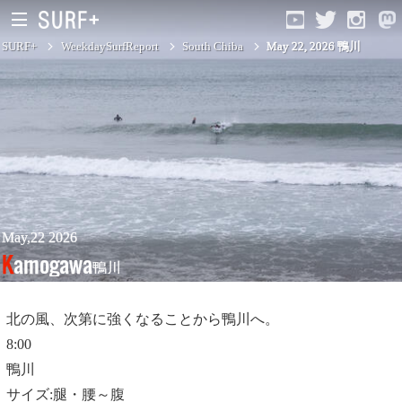
SURF+
WeekdaySurfReport
South Chiba
May 22, 2026 鴨川
South Ibaraki
North Chiba
South Chiba
Unusually
May,22 2026
Kamogawa
鴨川
Video Logs
Monthly Archive
北の風、次第に強くなることから鴨川へ。
8:00
鴨川
サイズ:腿・腰～腹