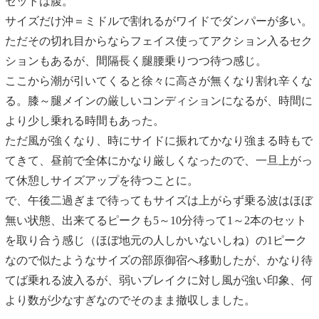
セットは腹。
サイズだけ沖＝ミドルで割れるがワイドでダンパーが多い。
ただその切れ目からならフェイス使ってアクション入るセク
ションもあるが、間隔長く腿腰乗りつつ待つ感じ。
ここから潮が引いてくると徐々に高さが無くなり割れ辛くな
る。膝～腿メインの厳しいコンディションになるが、時間に
より少し乗れる時間もあった。
ただ風が強くなり、時にサイドに振れてかなり強まる時もで
てきて、昼前で全体にかなり厳しくなったので、一旦上がっ
て休憩しサイズアップを待つことに。
で、午後二過ぎまで待ってもサイズは上がらず乗る波はほぼ
無い状態、出来てるピークも5～10分待って1～2本のセット
を取り合う感じ（ほぼ地元の人しかいないしね）の1ピーク
なので似たようなサイズの部原御宿へ移動したが、かなり待
てば乗れる波入るが、弱いブレイクに対し風が強い印象、何
より数が少なすぎなのでそのまま撤収しました。