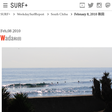
SURF+
WeekdaySurfReport
South Chiba
February 8, 2010 和田
Feb,08 2010
South Ibaraki
Wada
和田
North Chiba
South Chiba
Unusually
Video Logs
Monthly Archive