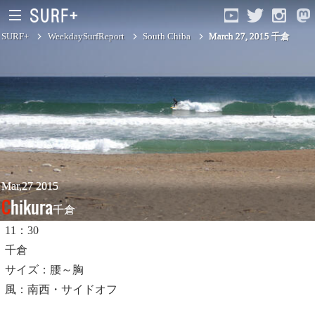
SURF+
WeekdaySurfReport
South Chiba
March 27, 2015 千倉
South Ibaraki
North Chiba
South Chiba
Unusually
Mar,27 2015
Chikura
千倉
Video Logs
11：30
Monthly Archive
千倉
サイズ：腰～胸
風：南西・サイドオフ