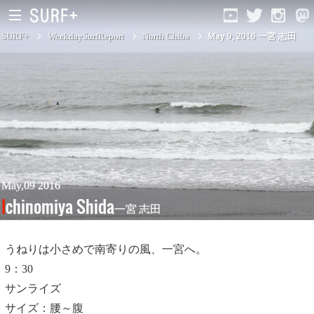
SURF+
WeekdaySurfReport
North Chiba
May 9, 2016 一宮 志田
South Ibaraki
North Chiba
South Chiba
Unusually
May,09 2016
Ichinomiya Shida
一宮 志田
Video Logs
Monthly Archive
うねりは小さめで南寄りの風、一宮へ。
9：30
サンライズ
サイズ：腰～腹