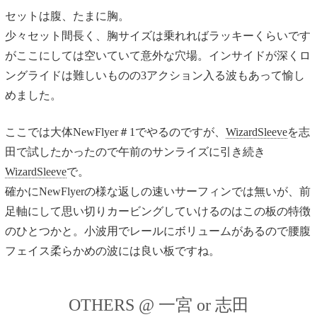
セットは腹、たまに胸。
少々セット間長く、胸サイズは乗れればラッキーくらいです
がここにしては空いていて意外な穴場。インサイドが深くロ
ングライドは難しいものの3アクション入る波もあって愉し
めました。
ここでは大体NewFlyer＃1でやるのですが、
WizardSleeve
を志
田で試したかったので午前のサンライズに引き続き
WizardSleeve
で。
確かにNewFlyerの様な返しの速いサーフィンでは無いが、前
足軸にして思い切りカービングしていけるのはこの板の特徴
のひとつかと。小波用でレールにボリュームがあるので腰腹
フェイス柔らかめの波には良い板ですね。
OTHERS @ 一宮 or 志田