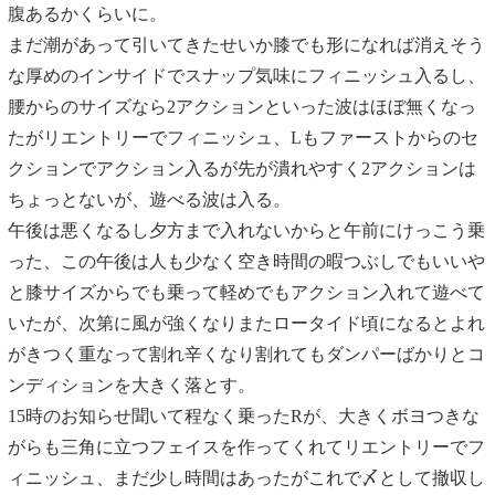
腹あるかくらいに。
まだ潮があって引いてきたせいか膝でも形になれば消えそう
な厚めのインサイドでスナップ気味にフィニッシュ入るし、
腰からのサイズなら2アクションといった波はほぼ無くなっ
たがリエントリーでフィニッシュ、Lもファーストからのセ
クションでアクション入るが先が潰れやすく2アクションは
ちょっとないが、遊べる波は入る。
午後は悪くなるし夕方まで入れないからと午前にけっこう乗
った、この午後は人も少なく空き時間の暇つぶしでもいいや
と膝サイズからでも乗って軽めでもアクション入れて遊べて
いたが、次第に風が強くなりまたロータイド頃になるとよれ
がきつく重なって割れ辛くなり割れてもダンパーばかりとコ
ンディションを大きく落とす。
15時のお知らせ聞いて程なく乗ったRが、大きくボヨつきな
がらも三角に立つフェイスを作ってくれてリエントリーでフ
ィニッシュ、まだ少し時間はあったがこれで〆として撤収し