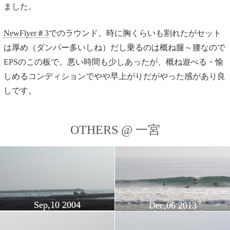
ました。
NewFlyer＃3
でのラウンド。時に胸くらいも割れたがセット
は厚め（ダンパー多いしね）だし乗るのは概ね腿～腰なので
EPSのこの板で。悪い時間も少しあったが、概ね遊べる・愉
しめるコンディションでやや早上がりだがやった感があり良
しです。
OTHERS @ 一宮
Sep,10 2004
Dec,06 2013