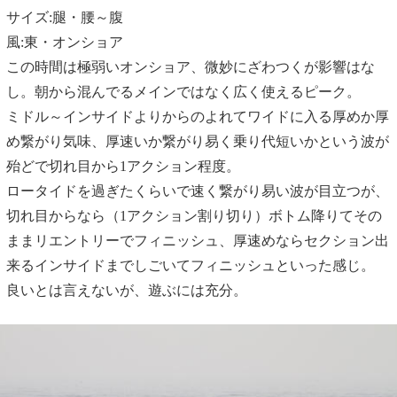
サイズ:腿・腰～腹
風:東・オンショア
この時間は極弱いオンショア、微妙にざわつくが影響はな
し。朝から混んでるメインではなく広く使えるピーク。
ミドル～インサイドよりからのよれてワイドに入る厚めか厚
め繋がり気味、厚速いか繋がり易く乗り代短いかという波が
殆どで切れ目から1アクション程度。
ロータイドを過ぎたくらいで速く繋がり易い波が目立つが、
切れ目からなら（1アクション割り切り）ボトム降りてその
ままリエントリーでフィニッシュ、厚速めならセクション出
来るインサイドまでしごいてフィニッシュといった感じ。
良いとは言えないが、遊ぶには充分。