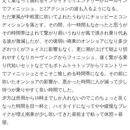
えて重なって掘れるインサイドでリエントリーかロールイン
でフィニッシュ、と2アクションの波も入るようになる。
ただ東風が中程度に吹いてよれたうねりにチョッピーとコン
ディションを落とす。その間、小一時間もなかったと思うが
その時間帯はよれて繋がり易いうねりが風で潰され乗り代あ
る波が激減したが、その後弱い南東のオンショアになり多少
ざわつくがフェイスに影響もなく、更に潮が上げて朝より切
れやすくなりカーヴィングからフィニッシュ、速く繋がる乗
り代短いセットなどでもボトムトゥトップからリエントリー
でフィニッシュとそこそこ愉しめる時間帯になる。その前に
吹いたオンショアの影響か、悪かった時間に人が減って少し
待つが乗りやすく良い時間でした。
夕方は所用から16時までしか入れないのでこのちょっと良く
なった時間を目一杯と、ハイタイドになってやや緩慢なブレ
イクが増え南東が少し吹いてきた昼前まで粘って休憩＝昼
寝。