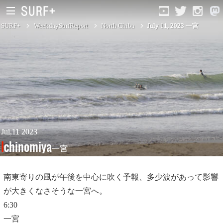
SURF+
WeekdaySurfReport
North Chiba
July 11, 2023 一宮
South Ibaraki
North Chiba
South Chiba
Unusually
Jul,11 2023
Ichinomiya
一宮
Video Logs
Monthly Archive
南東寄りの風が午後を中心に吹く予報、多少波があって影響
が大きくなさそうな一宮へ。
6:30
一宮