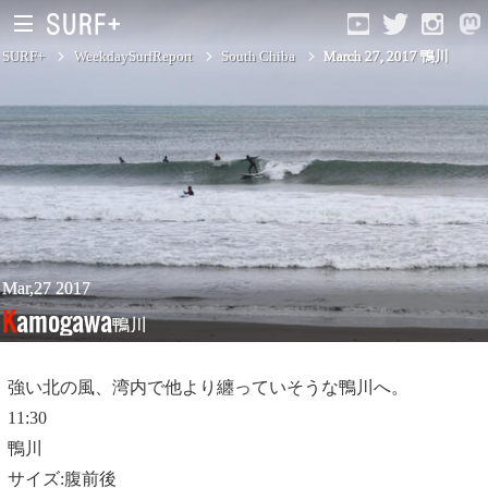
SURF+
WeekdaySurfReport
South Chiba
March 27, 2017 鴨川
South Ibaraki
North Chiba
South Chiba
Unusually
Mar,27 2017
Kamogawa
鴨川
Video Logs
Monthly Archive
強い北の風、湾内で他より纏っていそうな鴨川へ。
11:30
鴨川
サイズ:腹前後