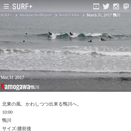
SURF+
WeekdaySurfReport
South Chiba
March 31, 2017 鴨川
South Ibaraki
North Chiba
South Chiba
Unusually
Mar,31 2017
Kamogawa
鴨川
Video Logs
Monthly Archive
北東の風、かわしつつ出来る鴨川へ。
10:00
鴨川
サイズ:腰前後