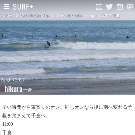
SURF+
WeekdaySurfReport
South Chiba
April 3, 2017 千倉
South Ibaraki
North Chiba
South Chiba
Unusually
Apr,03 2017
Chikura
千倉
Video Logs
Monthly Archive
早い時間から東寄りのオン。同じオンなら後に南へ変わる予
報を踏まえて千倉へ。
11:00
千倉