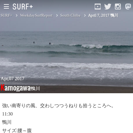
SURF+
WeekdaySurfReport
South Chiba
April 7, 2017 鴨川
South Ibaraki
North Chiba
South Chiba
Unusually
Apr,07 2017
Kamogawa
鴨川
Video Logs
Monthly Archive
強い南寄りの風、交わしつつうねりも拾うところへ。
11:30
鴨川
サイズ:腰～腹