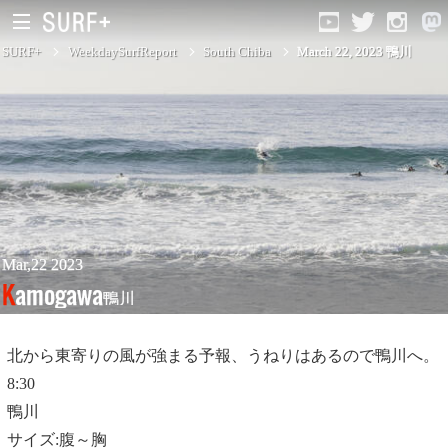
SURF+
WeekdaySurfReport
South Chiba
March 22, 2023 鴨川
South Ibaraki
North Chiba
South Chiba
Unusually
Mar,22 2023
Kamogawa
鴨川
Video Logs
Monthly Archive
北から東寄りの風が強まる予報、うねりはあるので鴨川へ。
8:30
鴨川
サイズ:腹～胸