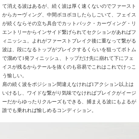
て消える波はあるが、続く波は厚く速くないのでファースト
からカーヴィング、中間ボヨボヨしたらしごいて、フェイス
が続くならその立ち具合でカットバック・カーヴィング・リ
エントリーからインサイド繋げられてセクションがあればフ
ィニッシュ。よれがファーストブレイク後に重なって繋がる
波は、段になるトップがブレイクするくらいを狙ってボトム
で溜めて1発フィニッシュ、トップだけ先に崩れて下にフェ
イスが残るからテールを抜くのも容易でこれはこれでけっこ
う愉しい。
肩の続く波をポジション間違えなければ1アクション以上は
いけるし、ワイドな繋がり気味でなければブレイクがイージ
ーだからゆったりクルーズもできる、捕まえる波にもよるが
誰でも乗れれば愉しめるコンディション。