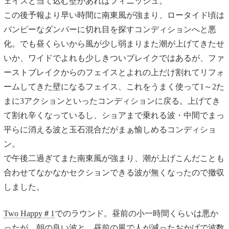
ェイスと当て込む壁があればフィニッシュ。
この後予報より早い時間に南東風が強まり、ロータイド頃は
バンピーなダンパーに切れ目を探すコンディションへと悪
化。でも昼くらいから風が少し弱まりまた潮が上げてきたせ
いか、ワイドでよれも少しきついブレイクではあるが、ファ
ーストブレイクからのフェイスとよれの上だけ割れてリフォ
ームしてきた壁になるフェイス、これをうまく使って1～2た
まに3アクションといったコンディションに戻る。上げてき
て割れ辛くなっているし、ショアまで乗れる波・中間でまっ
平らに消える波と玉石混合だがまぁ愉しめるコンディショ
ン。
で午後二過ぎてまた南東風が強まり、潮が上げこんだことも
合わせてなかなかセクションできる波が無くなったので撤収
しました。
Two Happy＃1
でのラウンド。昼前の小一時間くらいは悪か
ったが、朝の良い波と、昼前の風で人が減ったおかげで波数