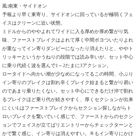
風:南東・サイドオン
予報より早く東寄り、サイドオンに回っているが極弱くフェ
イスはクリーンに近い状態。
ミドルからのややよれてワイドに入る厚めか厚め繋がり気
味、ファーストブレイクはよれて厚く中間ボヨついたりよれ
が重なってイン寄りダンピーになったり消えたりと、ややト
リッキーというかうねりの段階では読み辛いが、セット中心
に乗り代続く波を選んで1～2たまに3アクション。
ロータイドへ向かい潮が少なめになってるこの時間、小ぶり
イン寄りのブレイクは割れ辛くブレイク始まると繋がり易い
のであまり乗りたくない。セット中心にできるだけ沖で割れ
るブレイクほど乗り代が続きやすく、厚くセクションが出来
にくいLはファーストブレイクからセクション探しながらト
ロいブレイクを繋いでいく感じで、ファーストからのセクシ
ョンでフェイスが立てばリエントリーからチェックターンと
かで繋ぐ感じ、イン寄りは消えやすい。Ｒもイン寄りにかけ