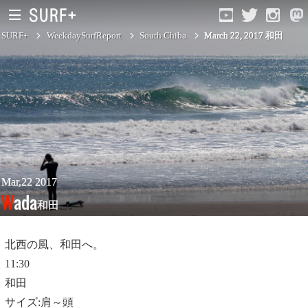
SURF+
WeekdaySurfReport
South Chiba
March 22, 2017 和田
South Ibaraki
North Chiba
South Chiba
Unusually
Mar,22 2017
Wada
和田
Video Logs
Monthly Archive
北西の風、和田へ。
11:30
和田
サイズ:肩～頭