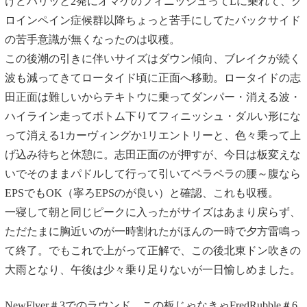
けどパリッと2発にオマケのフィニッシュってLに乗れて、グ
ロインペイン症候群以降ちょっと苦手にしてたバックサイド
の苦手意識が無くなったのは収穫。
この後潮の引きに伴いサイズはダウン傾向、ブレイクが続く
波も減ってきてロータイド頃に正面へ移動。ロータイドの志
田正面は難しいからテキトウに乗ってダンパー・消える波・
ハイライン走ってボトム下りてフィニッシュ・ダルい形にな
って消える1カーヴィングか1リエントリーと、色々乗って上
げ込み待ちと休憩に。志田正面のが押すが、今日は板変えな
いでそのままパドルして行って引いてペラペラの腰～腹なら
EPSでもOK（寧ろEPSのが良い）と確認、これも収穫。
一寝して朝と同じピークに入ったがサイズはあまり戻らず、
ただたまに胸近いのが一時割れたがほんの一時で夕方雷鳴っ
て終了。でもこれで上がって正解で、この後北東ドン吹きの
大雨となり、午後は少々乗り足りないが一日愉しめました。
NewFlyer＃3
でのラウンド。この板じゃなきゃ
FredRubble＃6