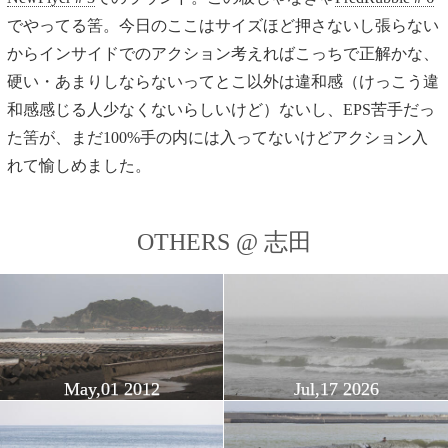
でやってる筈。今日のここはサイズほど押さないし張らない
からインサイドでのアクション考えればこっちで正解かな、
硬い・あまりしならないってとこ以外は違和感（けっこう違
和感感じる人少なくないらしいけど）ないし、EPS苦手だっ
た筈が、まだ100%手の内には入ってないけどアクション入
れて愉しめました。
OTHERS @ 志田
May,01 2012
Jul,17 2026