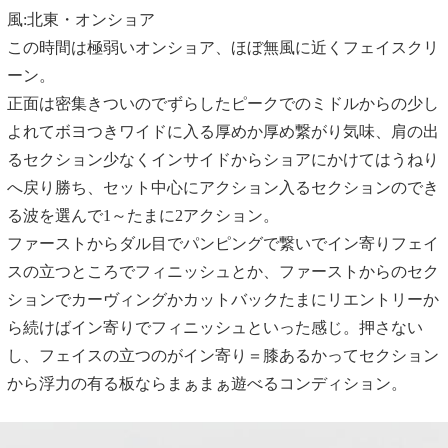
風:北東・オンショア
この時間は極弱いオンショア、ほぼ無風に近くフェイスクリ
ーン。
正面は密集きついのでずらしたピークでのミドルからの少し
よれてボヨつきワイドに入る厚めか厚め繋がり気味、肩の出
るセクション少なくインサイドからショアにかけてはうねり
へ戻り勝ち、セット中心にアクション入るセクションのでき
る波を選んで1～たまに2アクション。
ファーストからダル目でパンピングで繋いでイン寄りフェイ
スの立つところでフィニッシュとか、ファーストからのセク
ションでカーヴィングかカットバックたまにリエントリーか
ら続けばイン寄りでフィニッシュといった感じ。押さない
し、フェイスの立つのがイン寄り＝膝あるかってセクション
から浮力の有る板ならまぁまぁ遊べるコンディション。