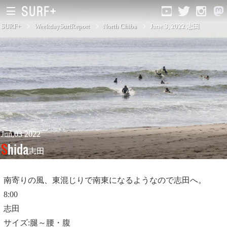
SURF+
WeekdaySurfReport
North Chiba
June 3, 2022 志田
South Ibaraki
North Chiba
South Chiba
Unusually
Jun,03 2022
Shida
志田
Video Logs
Monthly Archive
南寄りの風、東混じりで南東になるようなので志田へ。
8:00
志田
サイズ:腿～腰・腹