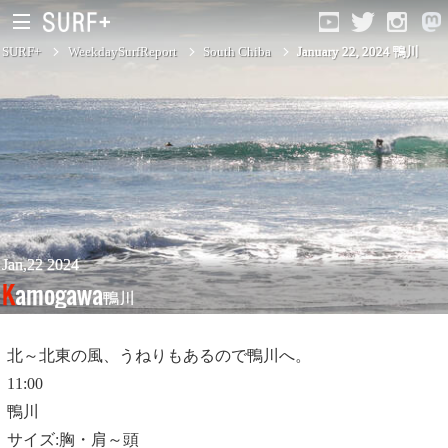
SURF+
WeekdaySurfReport
South Chiba
January 22, 2024 鴨川
South Ibaraki
North Chiba
South Chiba
Unusually
Jan,22 2024
Kamogawa
鴨川
Video Logs
Monthly Archive
北～北東の風、うねりもあるので鴨川へ。
11:00
鴨川
サイズ:胸・肩～頭