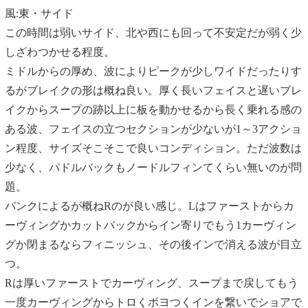
風:東・サイド
この時間は弱いサイド、北や西にも回って不安定だが弱く少
しざわつかせる程度。
ミドルからの厚め、波によりピークが少しワイドだったりす
るがブレイクの形は概ね良い。厚く長いフェイスと遅いブレ
イクからスープの跡以上に板を動かせるから長く乗れる感の
ある波、フェイスの立つセクションが少ないが1～3アクショ
ン程度、サイズそこそこで良いコンディション。ただ波数は
少なく、パドルバックもノードルフィンてくらい無いのが問
題。
バンクによるが概ねRのが良い感じ。Lはファーストからカ
ーヴィングかカットバックからイン寄りでもう1カーヴィン
グか閉まるならフィニッシュ、その後インで消える波が目立
つ。
Rは厚いファーストでカーヴィング、スープまで戻してもう
一度カーヴィングからトロくボヨつくインを繋いでショアで