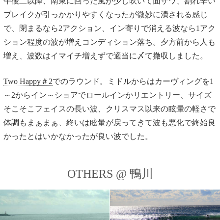
午後二以降、南東に回った風が少し吹いて面ザワ、割れ辛い
ブレイクが引っかかりやすくなったが微妙に潰される感じ
で、閉まるなら2アクション、イン寄りで消える波なら1アク
ション程度の波が増えコンディション落ち。夕方前から人も
増え、波数はイマイチ増えずで適当に〆て撤収しました。
Two Happy＃2
でのラウンド。ミドルからはカーヴィングを1
～2からイン～ショアでロールインかリエントリー、サイズ
そこそこフェイスの長い波、クリスマス以来の眩暈の軽さで
体調もまぁまぁ、終いは眩暈が戻ってきて波も悪化で終始良
かったとはいかなかったが良い波でした。
OTHERS @ 鴨川