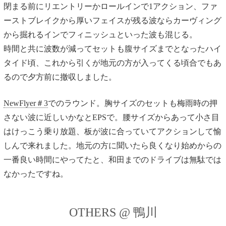
閉まる前にリエントリーかロールインで1アクション、ファ
ーストブレイクから厚いフェイスが残る波ならカーヴィング
から掘れるインでフィニッシュといった波も混じる。
時間と共に波数が減ってセットも腹サイズまでとなったハイ
タイド頃、これから引くが地元の方が入ってくる頃合でもあ
るので夕方前に撤収しました。
NewFlyer＃3
でのラウンド。胸サイズのセットも梅雨時の押
さない波に近しいかなとEPSで。腰サイズからあって小さ目
はけっこう乗り放題、板が波に合っていてアクションして愉
しんで来れました。地元の方に聞いたら良くなり始めからの
一番良い時間にやってたと、和田までのドライブは無駄では
なかったですね。
OTHERS @ 鴨川