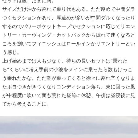
セットは腹、たまに胸。
サイズだけ沖から割れて乗り代もある。ただ厚めで中間ダラ
つくセクションがあり、厚速めが多いが中間ダルくなったり
するのでパワーポケットキープでセクションに応じてリエン
トリー・カーヴィング・カットバックから掘れて速くなると
ころを捌いてフィニッシュはロールインかリエントリーとい
う感じ。
上げ始めまでは人も少なく、待ちの長いセットは"乗れた
ら"くらいに考え手前の小波をメインに乗ったら数もけっこ
う乗れたかな。ただ潮が乗ってくると徐々に割れ辛くなりま
たボヨつきがきつくなりコンディション落ち。東に回った風
が中程度に吹いて面も荒れた昼前に休憩、午後は昼寝後に見
てから考えることに。