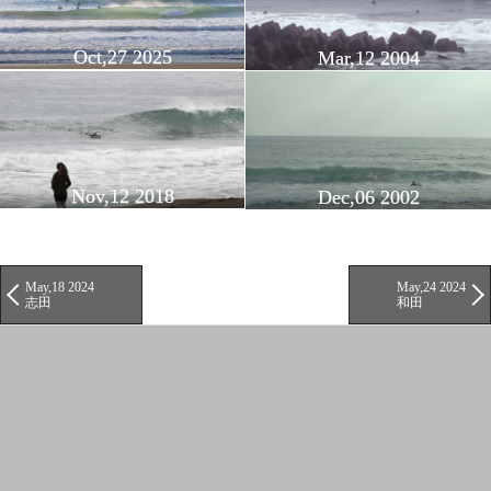
Oct,27 2025
Mar,12 2004
Nov,12 2018
Dec,06 2002
May,18 2024
May,24 2024
志田
和田