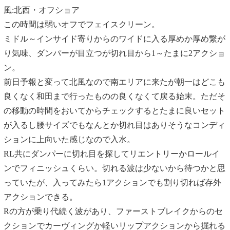
風:北西・オフショア
この時間は弱いオフでフェイスクリーン。
ミドル～インサイド寄りからのワイドに入る厚めか厚め繋が
り気味、ダンパーが目立つが切れ目から1～たまに2アクショ
ン。
前日予報と変って北風なので南エリアに来たが朝一はどこも
良くなく和田まで行ったものの良くなくて戻る始末。ただそ
の移動の時間をおいてからチェックするとたまに良いセット
が入るし腰サイズでもなんとか切れ目はありそうなコンディ
ションに上向いた感じなので入水。
RL共にダンパーに切れ目を探してリエントリーかロールイ
ンでフィニッシュくらい。切れる波は少ないから待つかと思
っていたが、入ってみたら1アクションでも割り切れば存外
アクションできる。
Rの方が乗り代続く波があり、ファーストブレイクからのセ
クションでカーヴィングか軽いリップアクションから掘れる