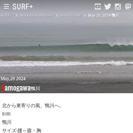
SURF+
WeekdaySurfReport
South Chiba
May 20, 2024 鴨川
South Ibaraki
North Chiba
South Chiba
Unusually
May,20 2024
Kamogawa
鴨川
Video Logs
Monthly Archive
北から東寄りの風、鴨川へ。
8:00
鴨川
サイズ:腰～腹・胸