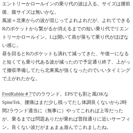
エントリーかロールインの乗り代の波は入る。サイズは腰前
後、腹サイズは無いかな。
風波＝北東からの波が混じってよれよれだが、よれてできる
Rのポケットから繋がるか消えるまでの短い乗り代でリエン
トリーかロールイン。Lは開いて肩が落ちて乗り代がほぼな
い感じ。
昼を回るとRのポケットも潰れて減ってきた、午後一になる
と短くても乗り代ある波が減ったので予定通り終了、上がっ
て撤収準備してたら北東風が強くなったのでいいタイミング
で上がれたかな。
FredRubble＃7
でのラウンド。EPSでも割と風OKな
SpineTek、腰痛はまだ少し残ってたし体調良くないから2時
間2ラウンド適当に（無事に）やってこれれば上等だった
が、乗るまでは問題ありだが乗れば普段通りに近いサーフィ
ン。良くない波だがまぁまぁ遊んでこれましたね。