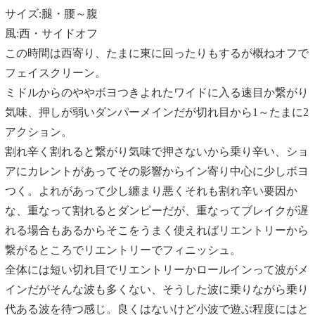
サイズ:腿・腰～腹
風:西・サイドオフ
この時間は西寄り、たまに東に回ったりもするが概ねオフで
フェイスクリーン。
ミドルからのややボヨつきよれたワイドに入る速目か繋がり
気味、押しが弱いダンパーメインだが切れ目から1～たまに2
アクション。
割れ辛く割れると繋がり気味で押さないから乗り辛い、ショ
アにカレントがあってその影響からイン寄り中心に少しボヨ
つく。よれがあって少し纏まり悪くそれも割れ辛い要因か
な、重なって割れるとダンピーだが、重なってブレイクが遅
れる場合もあるからそこをうまく使えればリエントリーから
繋がるところでリエントリーでフィニッシュ。
全体には短い切れ目でリエントリーかロールインって波がメ
インだがそんな波も多くない、そうした波に乗りながら乗り
代ある波を待つ感じ。良くはないけど小波で遊ぶ程度にはと