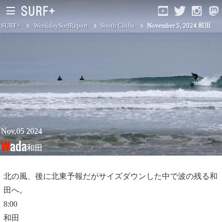
SURF+
WeekdaySurfReport
South Chiba
November 5, 2024 和田
South Ibaraki
North Chiba
South Chiba
Unusually
Nov,05 2024
Wada
和田
Video Logs
Monthly Archive
北の風、後に北東予報だがサイズダウンした中で波の残る和
田へ。
8:00
和田