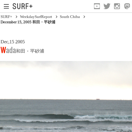
SURF+
WeekdaySurfReport
South Chiba
December 15, 2005 和田・平砂浦
South Ibaraki
Dec,15 2005
Wada
和田・平砂浦
North Chiba
South Chiba
Unusually
Video Logs
Monthly Archive