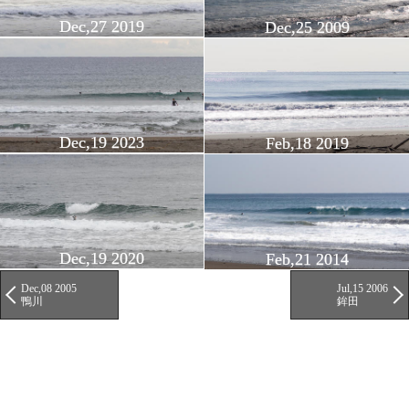
Dec,27 2019
Dec,25 2009
Dec,19 2023
Feb,18 2019
Dec,19 2020
Feb,21 2014
Dec,08 2005
Jul,15 2006
鴨川
鉾田