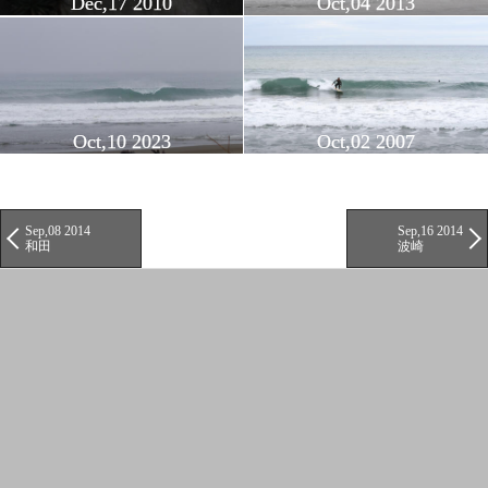
Dec,17 2010
Oct,04 2013
Oct,10 2023
Oct,02 2007
Sep,08 2014
Sep,16 2014
和田
波崎