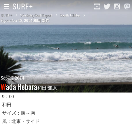
SURF+
WeekdaySurfReport
South Chiba
September 12, 2014 和田 部原
South Ibaraki
North Chiba
South Chiba
Unusually
Sep,12 2014
Wada Hebara
和田 部原
Video Logs
9：00
Monthly Archive
和田
サイズ：腹～胸
風：北東・サイド