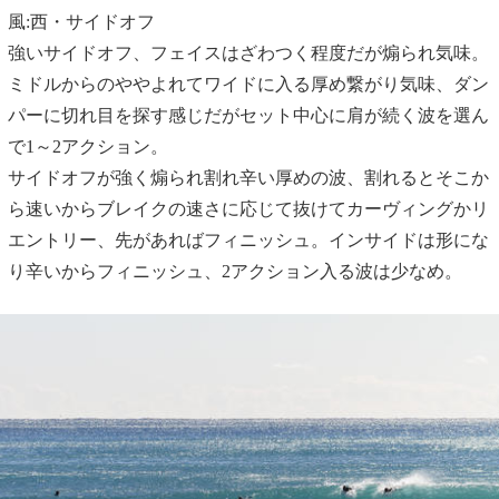
風:西・サイドオフ
強いサイドオフ、フェイスはざわつく程度だが煽られ気味。
ミドルからのややよれてワイドに入る厚め繋がり気味、ダン
パーに切れ目を探す感じだがセット中心に肩が続く波を選ん
で1～2アクション。
サイドオフが強く煽られ割れ辛い厚めの波、割れるとそこか
ら速いからブレイクの速さに応じて抜けてカーヴィングかリ
エントリー、先があればフィニッシュ。インサイドは形にな
り辛いからフィニッシュ、2アクション入る波は少なめ。