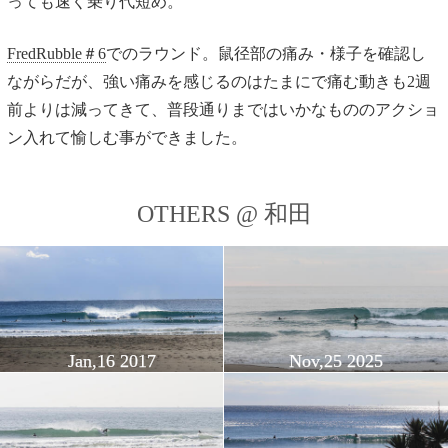
っても速く乗り代短め。
FredRubble＃6
でのラウンド。鼠径部の痛み・様子を確認し
ながらだが、強い痛みを感じるのはたまにで痛む動きも2週
前よりは減ってきて、普段通りまではいかなもののアクショ
ン入れて愉しむ事ができました。
OTHERS @ 和田
Jan,16 2017
Nov,25 2025