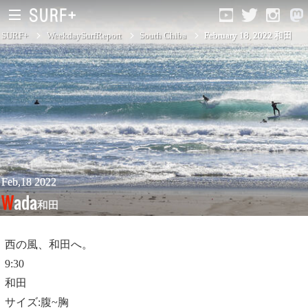
SURF+
WeekdaySurfReport
South Chiba
February 18, 2022 和田
South Ibaraki
North Chiba
South Chiba
Unusually
Feb,18 2022
Wada
和田
Video Logs
Monthly Archive
西の風、和田へ。
9:30
和田
サイズ:腹~胸