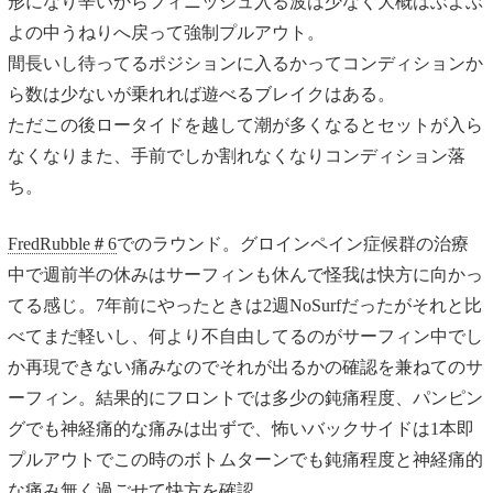
形になり辛いからフィニッシュ入る波は少なく大概はぶよぶ
よの中うねりへ戻って強制プルアウト。
間長いし待ってるポジションに入るかってコンディションか
ら数は少ないが乗れれば遊べるブレイクはある。
ただこの後ロータイドを越して潮が多くなるとセットが入ら
なくなりまた、手前でしか割れなくなりコンディション落
ち。
FredRubble＃6
でのラウンド。グロインペイン症候群の治療
中で週前半の休みはサーフィンも休んで怪我は快方に向かっ
てる感じ。7年前にやったときは2週NoSurfだったがそれと比
べてまだ軽いし、何より不自由してるのがサーフィン中でし
か再現できない痛みなのでそれが出るかの確認を兼ねてのサ
ーフィン。結果的にフロントでは多少の鈍痛程度、パンピン
グでも神経痛的な痛みは出ずで、怖いバックサイドは1本即
プルアウトでこの時のボトムターンでも鈍痛程度と神経痛的
な痛み無く過ごせて快方を確認。