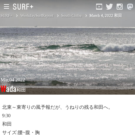
SURF+
WeekdaySurfReport
South Chiba
March 4, 2022 和田
South Ibaraki
North Chiba
South Chiba
Unusually
Mar,04 2022
Wada
和田
Video Logs
Monthly Archive
北東～東寄りの風予報だが、うねりの残る和田へ。
9:30
和田
サイズ:腰~腹・胸