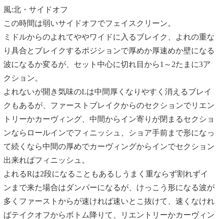
風:北・サイドオフ
この時間は弱いサイドオフでフェイスクリーン。
ミドルからのよれてややワイドに入るブレイク、よれの重な
り具合とブレイクするポジションで厚めか厚速めか壁になる
波になるか変るが、セット中心に切れ目から1～2たまに3ア
クション。
よれないが開き気味のLは中間厚くなりやすく消えるブレイ
クもあるが、ファーストブレイクからのセクションでリエン
トリーかカーヴィング、中間からイン寄りが閉まるセクショ
ンならロールインでフィニッシュ、ショア手前まで形になっ
て続くなら中間の厚めでカーヴィングからインでセクション
出来ればフィニッシュ。
よれるRは2段になることもあるしうまく重ならず割れずイ
ンまで来た場合はダンパーになるが、けっこう形になる波が
多くファーストからが速ければ速いとこ抜けて、速くなけれ
ばテイクオフからボトム降りて、リエントリーかカーヴィン