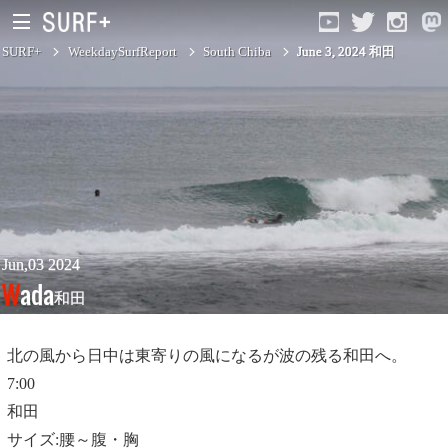
SURF+
WeekdaySurfReport
South Chiba
June 3, 2024 和田
South Ibaraki
North Chiba
South Chiba
Unusually
Jun,03 2024
Wada
和田
Video Logs
Monthly Archive
北の風から日中は東寄りの風になるが波の残る和田へ。
7:00
和田
サイズ:腰～腹・胸