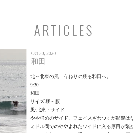
ARTICLES
Oct 30, 2020
和田
北～北東の風、うねりの残る和田へ。
9:30
和田
サイズ:腰～腹
風:北東・サイド
やや強めのサイド、フェイスざわつくが影響は
ミドル間でのややよれたワイドに入る厚目か繋が