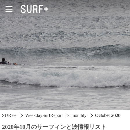
South Ibaraki
North Chiba
South Chiba
Unusually
Video Logs
SURF+
WeekdaySurfReport
monthly
October 2020
Monthly Archive
2020年10月のサーフィンと波情報リスト