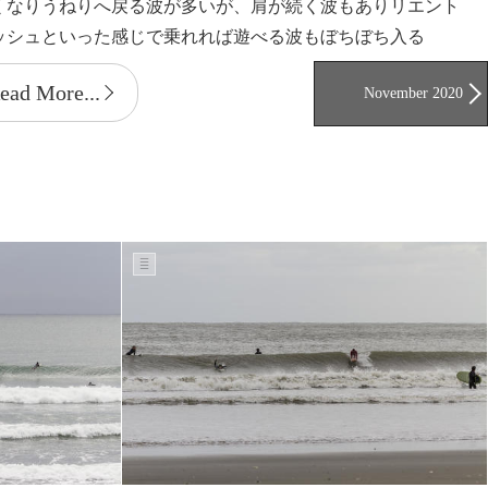
くなりうねりへ戻る波が多いが、肩が続く波もありリエント
ッシュといった感じで乗れれば遊べる波もぼちぼち入る
ead More...
November 2020