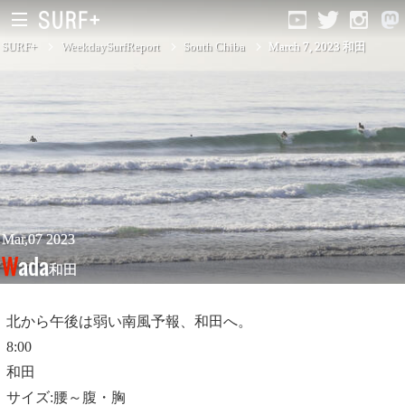
SURF+
WeekdaySurfReport
South Chiba
March 7, 2023 和田
South Ibaraki
North Chiba
South Chiba
Unusually
Mar,07 2023
Wada
和田
Video Logs
Monthly Archive
北から午後は弱い南風予報、和田へ。
8:00
和田
サイズ:腰～腹・胸