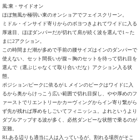
風:東・サイドオン
ほぼ無風か極弱い東のオンショアでフェイスクリーン。
ミドル・インサイド寄りからのボヨつきよれてワイドに入る
厚速目、ほぼダンパーだが切れて肩が続く波を選んで1～た
まに2アクション。
この時間まだ潮が多めで手前の腰サイズはインのダンパーで
使えない、セット間長いが腹～胸のセットを待って切れ目を
選んで（選ぶじゃなくて取り合いだな）アクション入る状
態。
ポジション/ピークに依るがＬメインのピークはワイドに入
るから奥からけっこう広い範囲で切れ目探し、やや厚めのフ
ァーストでリエントリーかカーヴィングからイン寄り繋がら
ず先が残れば厚めをしごいてフィニッシュ。よれというより
ダブルアップする波が多く、必然ダンピーな状態で乗るのが
至難。
RLある辺りも適当に人は入っているが、割れる場所がそこ