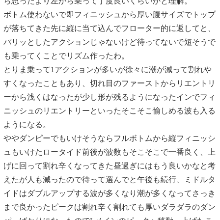
ら思ったより左から乗って丁度良いくらいかと理解。
ボトム使わないで即フィニッシュから厚い腹サイズでトップ
が落ちてきた先に縦に当て込んでフローター的に返してと、
パリッとしたアクションじゃないけど待ってないで短そうで
も乗ってくことでリズム作ったわ。
とりま乗って1アクションが多いが徐々に潮が減って割れや
すくなったこともあり、切れ目のファーストからリエントリ
ーから浅くはなったが少し形が残るようになったインでフィ
ニッシュのリエントリーといったそこそこ愉しめる波も入る
ようになる。
ややダンピーでもいけそうならフルボトムから縦フィニッシ
ュもいけたロータイド前後が波数もそこそこで一番良く、上
げに回って割れ辛くなってきた昼過ぎにはもう良いかなと考
えたが人も減ったので待って選んでと午後も続行、ミドルタ
イドはダブルアップする波が多くなり潮が多くなってさっき
まで良かったピークは割れ辛く割れても厚いダラダラのダン