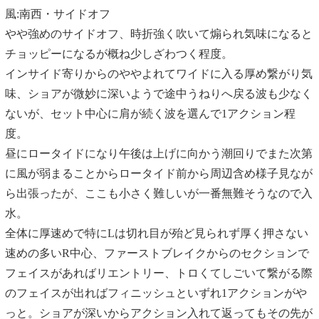
風:南西・サイドオフ
やや強めのサイドオフ、時折強く吹いて煽られ気味になると
チョッピーになるが概ね少しざわつく程度。
インサイド寄りからのややよれてワイドに入る厚め繋がり気
味、ショアが微妙に深いようで途中うねりへ戻る波も少なく
ないが、セット中心に肩が続く波を選んで1アクション程
度。
昼にロータイドになり午後は上げに向かう潮回りでまた次第
に風が弱まることからロータイド前から周辺含め様子見なが
ら出張ったが、ここも小さく難しいが一番無難そうなので入
水。
全体に厚速めで特にLは切れ目が殆ど見られず厚く押さない
速めの多いR中心、ファーストブレイクからのセクションで
フェイスがあればリエントリー、トロくてしごいて繋がる際
のフェイスが出ればフィニッシュといずれ1アクションがや
っと。ショアが深いからアクション入れて返ってもその先が