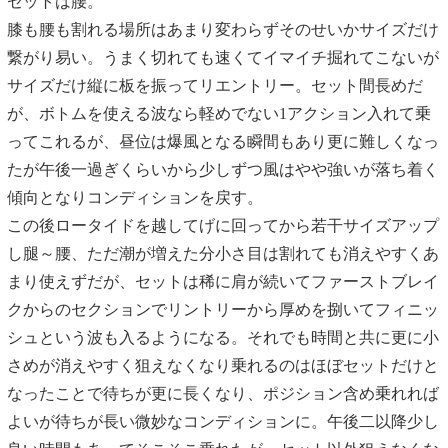
セットは腰。
膝も腰も割れる場所はあまり変わらずそのせいかサイズだけ
繋がり易い。うまく切れても速くてイマイチ掘れてこないが
サイズだけ縦に板を振ってリエントリー。セット間長めだ
が、ボトムを使える波なら軽めでない1アクション入れて乗
ってこれるが、昼位は爆風となる瞬間もあり更に難しくなっ
たが午後一過ぎくらいから少しずつ風はやや強いが落ち着く
傾向となりコンディションを戻す。
この後ロータイドを越してげに回ってから若干サイズアップ
し腿～腰、ただ潮が増えた分小さ目は割れても消えやすくあ
まり使えずだが、セットは稀に肩が続いてファーストブレイ
クからのセクションでリントリーから厚めを捌いてフィニッ
シュという波も入るようになる。それでも時間と共に更に小
さめが消えやすく狙えなくなり乗れるのはほぼセットだけと
なったことで待ちが更に長くなり、ポジション含め乗れれば
よいが待ちが長い微妙なコンディションに。午後二以降少し