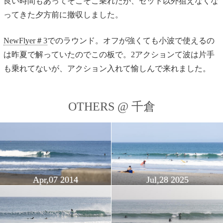
良い時間もあってそこそこ乗れたが、セット以外狙えなくな
ってきた夕方前に撤収しました。
NewFlyer＃3
でのラウンド。オフが強くても小波で使えるの
は昨夏で解っていたのでこの板で。2アクションて波は片手
も乗れてないが、アクション入れて愉しんで来れました。
OTHERS @ 千倉
Apr,07 2014
Jul,28 2025