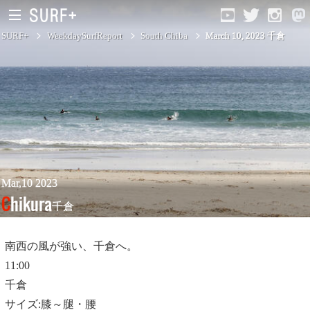
SURF+
WeekdaySurfReport
South Chiba
March 10, 2023 千倉
South Ibaraki
North Chiba
South Chiba
Unusually
Mar,10 2023
Chikura
千倉
Video Logs
Monthly Archive
南西の風が強い、千倉へ。
11:00
千倉
サイズ:膝～腿・腰