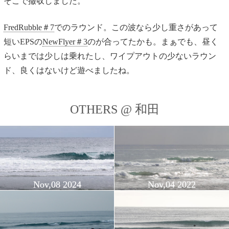
そこで撤収しました。
FredRubble＃7
でのラウンド。この波なら少し重さがあって
短いEPSの
NewFlyer＃3
のが合ってたかも。まぁでも、昼く
らいまでは少しは乗れたし、ワイプアウトの少ないラウン
ド、良くはないけど遊べましたね。
OTHERS @ 和田
Nov,08 2024
Nov,04 2022