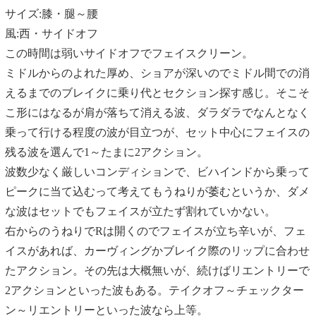
サイズ:膝・腿～腰
風:西・サイドオフ
この時間は弱いサイドオフでフェイスクリーン。
ミドルからのよれた厚め、ショアが深いのでミドル間での消
えるまでのブレイクに乗り代とセクション探す感じ。そこそ
こ形にはなるが肩が落ちて消える波、ダラダラでなんとなく
乗って行ける程度の波が目立つが、セット中心にフェイスの
残る波を選んで1～たまに2アクション。
波数少なく厳しいコンディションで、ビハインドから乗って
ピークに当て込むって考えてもうねりが萎むというか、ダメ
な波はセットでもフェイスが立たず割れていかない。
右からのうねりでRは開くのでフェイスが立ち辛いが、フェ
イスがあれば、カーヴィングかブレイク際のリップに合わせ
たアクション。その先は大概無いが、続けばリエントリーで
2アクションといった波もある。テイクオフ～チェックター
ン～リエントリーといった波なら上等。