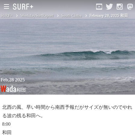
SURF+
WeekdaySurfReport
South Chiba
February 28, 2025 和田
South Ibaraki
North Chiba
South Chiba
Unusually
Feb,28 2025
Wada
和田
Video Logs
Monthly Archive
北西の風、早い時間から南西予報だがサイズが無いのでやれ
る波の残る和田へ。
8:00
和田