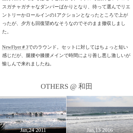
スガチャガチャなダンパーばかりとなり、待って選んでリエ
ントリーかロールインの1アクションとなったところで上が
ったが、夕方も回復望めなそうなのでそのまま撤収しまし
た。
NewFlyer＃3
でのラウンド。セットに対してはちょっと短い
感じだが、腿腰や膝腰メインで時間により善し悪し激しいが
愉しんで来れましたね。
OTHERS @ 和田
Jan,24 2011
Jan,13 2016