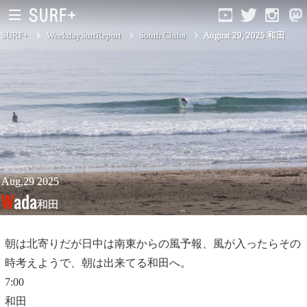
SURF+
WeekdaySurfReport
South Chiba
August 29, 2025 和田
South Ibaraki
North Chiba
South Chiba
Unusually
Aug,29 2025
Wada
和田
Video Logs
Monthly Archive
朝は北寄りだが日中は南東からの風予報、風が入ったらその
時考えようで、朝は出来てる和田へ。
7:00
和田