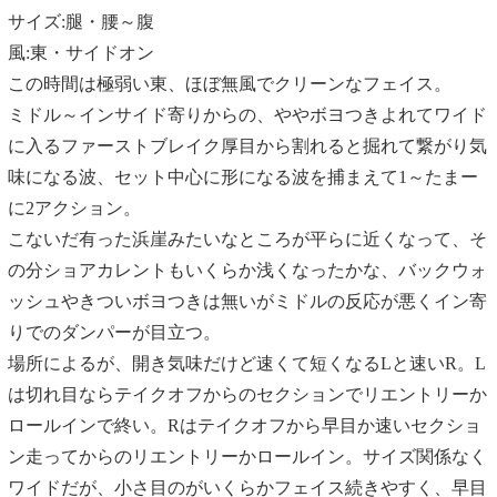
サイズ:腿・腰～腹
風:東・サイドオン
この時間は極弱い東、ほぼ無風でクリーンなフェイス。
ミドル～インサイド寄りからの、ややボヨつきよれてワイド
に入るファーストブレイク厚目から割れると掘れて繋がり気
味になる波、セット中心に形になる波を捕まえて1～たまー
に2アクション。
こないだ有った浜崖みたいなところが平らに近くなって、そ
の分ショアカレントもいくらか浅くなったかな、バックウォ
ッシュやきついボヨつきは無いがミドルの反応が悪くイン寄
りでのダンパーが目立つ。
場所によるが、開き気味だけど速くて短くなるLと速いR。L
は切れ目ならテイクオフからのセクションでリエントリーか
ロールインで終い。Rはテイクオフから早目か速いセクショ
ン走ってからのリエントリーかロールイン。サイズ関係なく
ワイドだが、小さ目のがいくらかフェイス続きやすく、早目