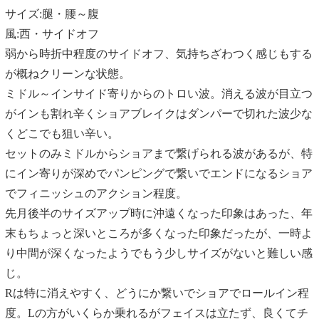
サイズ:腿・腰～腹
風:西・サイドオフ
弱から時折中程度のサイドオフ、気持ちざわつく感じもする
が概ねクリーンな状態。
ミドル～インサイド寄りからのトロい波。消える波が目立つ
がインも割れ辛くショアブレイクはダンパーで切れた波少な
くどこでも狙い辛い。
セットのみミドルからショアまで繋げられる波があるが、特
にイン寄りが深めでパンピングで繋いでエンドになるショア
でフィニッシュのアクション程度。
先月後半のサイズアップ時に沖遠くなった印象はあった、年
末もちょっと深いところが多くなった印象だったが、一時よ
り中間が深くなったようでもう少しサイズがないと難しい感
じ。
Rは特に消えやすく、どうにか繋いでショアでロールイン程
度。Lの方がいくらか乗れるがフェイスは立たず、良くてチ