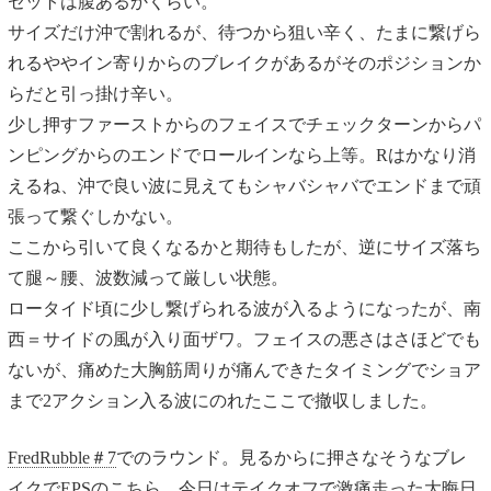
セットは腹あるかくらい。
サイズだけ沖で割れるが、待つから狙い辛く、たまに繋げら
れるややイン寄りからのブレイクがあるがそのポジションか
らだと引っ掛け辛い。
少し押すファーストからのフェイスでチェックターンからパ
ンピングからのエンドでロールインなら上等。Rはかなり消
えるね、沖で良い波に見えてもシャバシャバでエンドまで頑
張って繋ぐしかない。
ここから引いて良くなるかと期待もしたが、逆にサイズ落ち
て腿～腰、波数減って厳しい状態。
ロータイド頃に少し繋げられる波が入るようになったが、南
西＝サイドの風が入り面ザワ。フェイスの悪さはさほどでも
ないが、痛めた大胸筋周りが痛んできたタイミングでショア
まで2アクション入る波にのれたここで撤収しました。
FredRubble＃7
でのラウンド。見るからに押さなそうなブレ
イクでEPSのこちら。今日はテイクオフで激痛走った大晦日