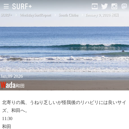
SURF+
WeekdaySurfReport
South Chiba
January 9, 2026 和田
South Ibaraki
North Chiba
South Chiba
Unusually
Jan,09 2026
Wada
和田
Video Logs
Monthly Archive
北寄りの風、うねり乏しいが怪我後のリハビリには良いサイ
ズ、和田へ。
11:30
和田