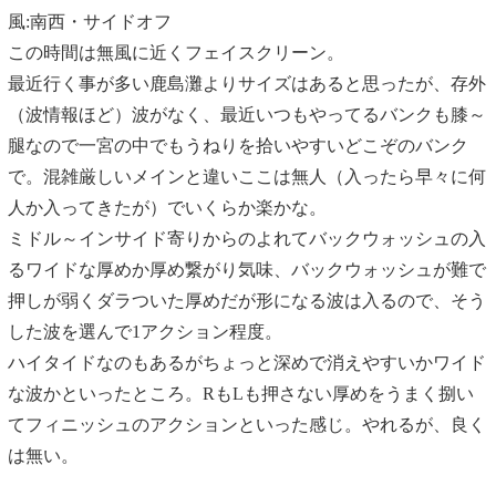
風:南西・サイドオフ
この時間は無風に近くフェイスクリーン。
最近行く事が多い鹿島灘よりサイズはあると思ったが、存外
（波情報ほど）波がなく、最近いつもやってるバンクも膝～
腿なので一宮の中でもうねりを拾いやすいどこぞのバンク
で。混雑厳しいメインと違いここは無人（入ったら早々に何
人か入ってきたが）でいくらか楽かな。
ミドル～インサイド寄りからのよれてバックウォッシュの入
るワイドな厚めか厚め繋がり気味、バックウォッシュが難で
押しが弱くダラついた厚めだが形になる波は入るので、そう
した波を選んで1アクション程度。
ハイタイドなのもあるがちょっと深めで消えやすいかワイド
な波かといったところ。RもLも押さない厚めをうまく捌い
てフィニッシュのアクションといった感じ。やれるが、良く
は無い。