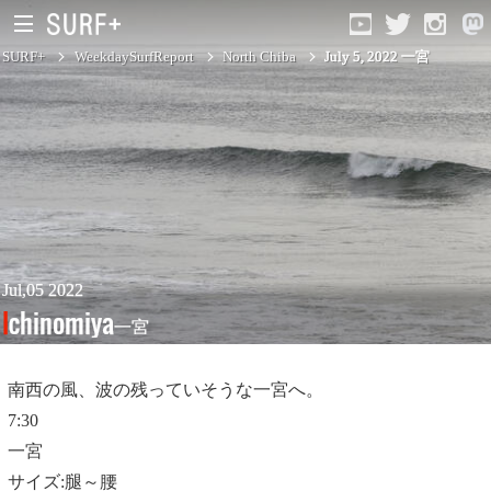
SURF+
WeekdaySurfReport
North Chiba
July 5, 2022 一宮
South Ibaraki
North Chiba
South Chiba
Unusually
Jul,05 2022
Ichinomiya
一宮
Video Logs
Monthly Archive
南西の風、波の残っていそうな一宮へ。
7:30
一宮
サイズ:腿～腰