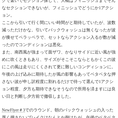
グで繋いでセクション探して、大概はフィニッシュまでそん
なセクションできないが、フィニッシュでどうにか1アクシ
ョン。
ここから引いて行く間にいい時間がと期待していたが、波数
減っただけかな。引いてバックウォッシュは無くなったが波
が痩せてペラッペラで、セットならアクション入るが数が減
ったのでコンディションは悪化。
また、南西風が強まって面ザワ、かなりサイドに近い風が強
めに吹くときもあり、サイズがそこそこならともかくこの波
にこの風は走りにくくされて更に難しいコンディションに。
午後の上げ込みに期待したが風の影響もあってベタベタな押
さない波が申し訳程度に割れるだけで待って選んで1アクシ
ョン程度、夕方も期待できなそうなので所用を済ますには良
い日と判断し夕方前で撤収しました。
NewFlyer＃3
でのラウンド。朝のバックウォッシュの入った
厚く押さないブレイクはなんとか捌けたが、午後のベタベタ