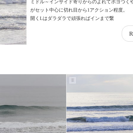
ミドル～インサイド寄りからのよれてボヨつく
がセット中心に切れ目から1アクション程度。
開くLはダラダラで頑張ればインまで繋
R