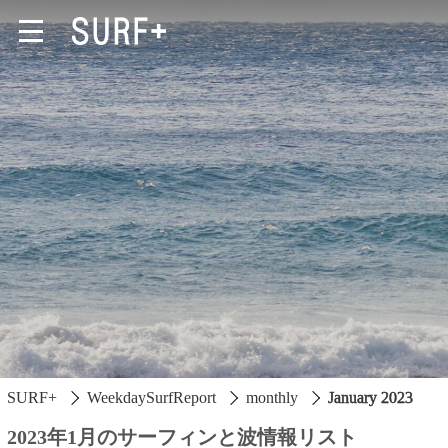
South Ibaraki
North Chiba
South Chiba
Unusually
Video Logs
SURF+
WeekdaySurfReport
monthly
January 2023
Monthly Archive
2023年1月のサーフィンと波情報リスト